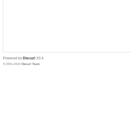
培-
Powered by
Discuz!
X3.4
© 2001-2023
Discuz! Team
.
计
算