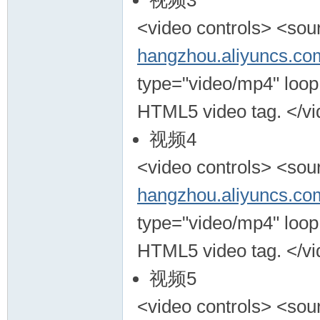
视频3
<video controls> <sou
hangzhou.aliyuncs.co
type="video/mp4" loop
觉
HTML5 video tag. </v
视频4
<video controls> <sou
hangzhou.aliyuncs.co
type="video/mp4" loop
HTML5 video tag. </v
视频5
<video controls> <sou