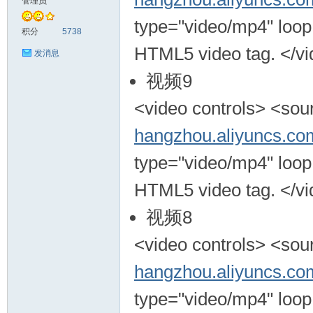
管理员
type="video/mp4" loop
培-
积分
5738
HTML5 video tag. </v
发消息
视频9
<video controls> <sou
hangzhou.aliyuncs.c
type="video/mp4" loop
计
HTML5 video tag. </v
视频8
<video controls> <sou
hangzhou.aliyuncs.c
type="video/mp4" loop
算