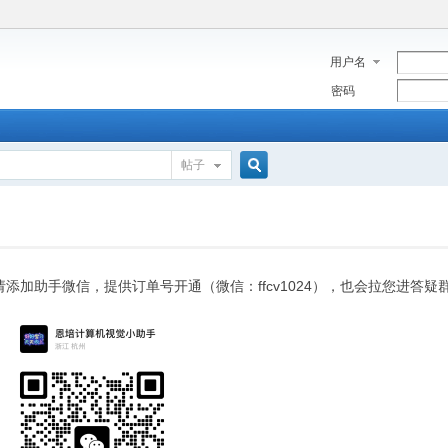
用户名
密码
帖子
搜
索
请添加助手微信，提供订单号开通（微信：ffcv1024），也会拉您进答疑