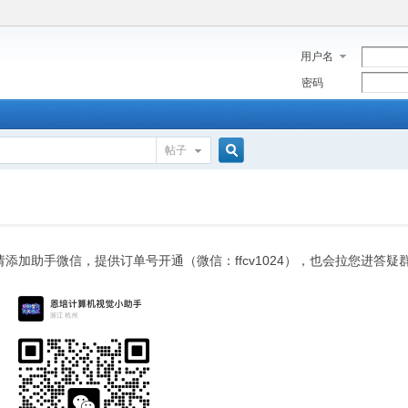
用户名
密码
帖子
搜
索
请添加助手微信，提供订单号开通（微信：ffcv1024），也会拉您进答疑