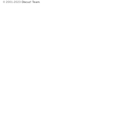
© 2001-2023
Discuz! Team
.
机
视