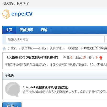
设为首页
收藏本站
主页
视频演示
店铺
主页
学员专区——机器人、具身智能
《大模型3D/6D视觉抓取6轴机
《大模型3D/6D视觉抓取6轴机械臂》
今日:
0
|
主题:
15
|
排名:
9
掌握6轴机械臂结构与正逆运动学、深度相机标定与视觉抓取技术、3D、6D视觉
恩
»
›
›
子版块
Episode1 机械臂硬件常见问题交流
这里将会总结归纳组装各种问题和解决方案，欢迎大家反馈和交流