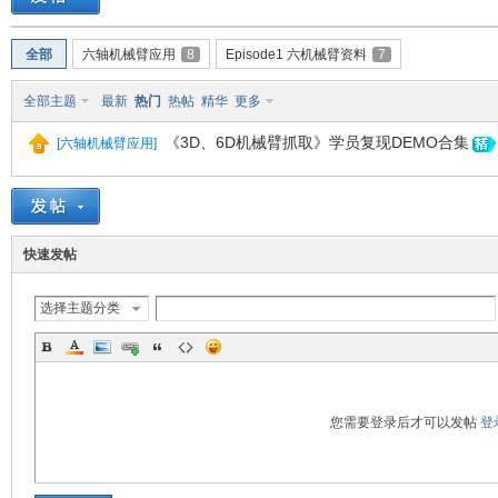
培-
全部
六轴机械臂应用
8
Episode1 六机械臂资料
7
全部主题
最新
热门
热帖
精华
更多
《3D、6D机械臂抓取》学员复现DEMO合集
[
六轴机械臂应用
]
快速发帖
计
选择主题分类
您需要登录后才可以发帖
登
算