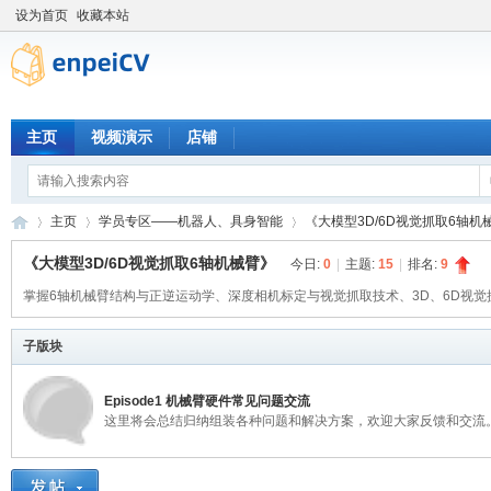
设为首页
收藏本站
主页
视频演示
店铺
主页
学员专区——机器人、具身智能
《大模型3D/6D视觉抓取6轴机
《大模型3D/6D视觉抓取6轴机械臂》
今日:
0
|
主题:
15
|
排名:
9
掌握6轴机械臂结构与正逆运动学、深度相机标定与视觉抓取技术、3D、6D视觉
恩
»
›
›
子版块
Episode1 机械臂硬件常见问题交流
这里将会总结归纳组装各种问题和解决方案，欢迎大家反馈和交流