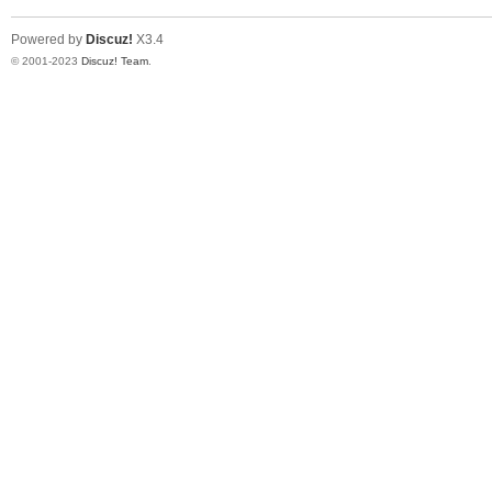
Powered by
Discuz!
X3.4
© 2001-2023
Discuz! Team
.
机
视