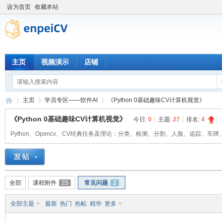
设为首页
收藏本站
主页
视频演示
店铺
主页
学员专区——软件AI
《Python 0基础趣味CV计算机视觉》
《Python 0基础趣味CV计算机视觉》
今日:
0
|
主题:
27
|
排名:
4
Python、Opencv、CV经典任务及理论：分类、检测、分割、人脸、追踪、车牌、O
恩
»
›
›
全部
课程附件
25
常见问题
2
全部主题
最新
热门
热帖
精华
更多